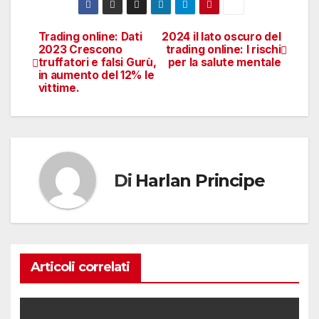
Trading online: Dati
2024 il lato oscuro del
Navigazione
2023 Crescono
trading online: I rischi
truffatori e falsi Gurù,
per la salute mentale
articoli
in aumento del 12% le
vittime.
Di
Harlan Principe
Articoli correlati