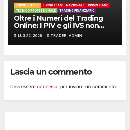
BORSE E TITOLI
E-KINGTEAM
NAZIONALE
PRIMO PIANO
TECNICO PROFESSIONALE
TRADING FINANZIARIO
Oltre i Numeri del Trading
Online: I PIV e gli IVS non
sono applicabili al trading
LUG 22, 2026
TRADER_ADMIN
finanziario
Lascia un commento
Devi essere
connesso
per inviare un commento.