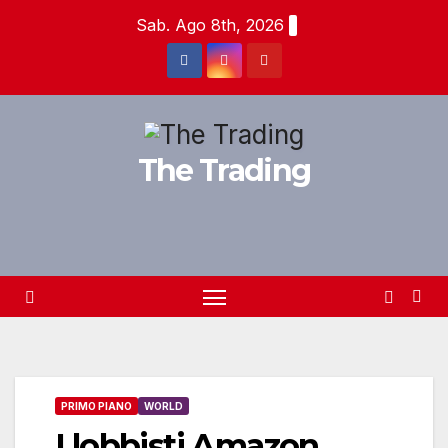
Salta
Sab. Ago 8th, 2026
al
contenuto
The Trading
PRIMO PIANO
WORLD
I lobbisti Amazon