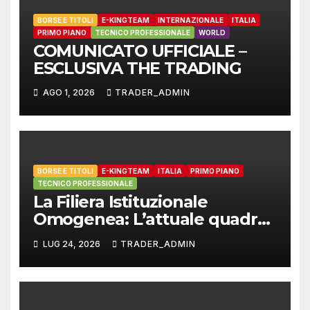
BORSE E TITOLI
E-KINGTEAM
INTERNAZIONALE
ITALIA
PRIMO PIANO
TECNICO PROFESSIONALE
WORLD
COMUNICATO UFFICIALE –
ESCLUSIVA THE TRADING
AGO 1, 2026
TRADER_ADMIN
BORSE E TITOLI
E-KINGTEAM
ITALIA
PRIMO PIANO
TECNICO PROFESSIONALE
La Filiera Istituzionale
Omogenea: L’attuale quadro
dello Standard Europeo
LUG 24, 2026
TRADER_ADMIN
Armonizzato e il ruolo di E-
Kingteam International