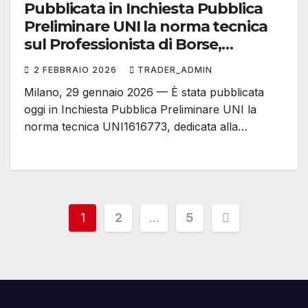
Pubblicata in Inchiesta Pubblica
Preliminare UNI la norma tecnica
sul Professionista di Borse,
Negoziazione e Titoli
2 FEBBRAIO 2026
TRADER_ADMIN
Milano, 29 gennaio 2026 — È stata pubblicata
oggi in Inchiesta Pubblica Preliminare UNI la
norma tecnica UNI1616773, dedicata alla…
Paginazione
1
2
…
5
degli
articoli