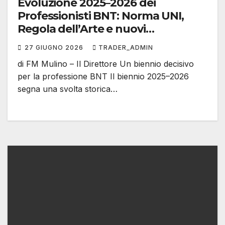
Evoluzione 2025–2026 dei
Professionisti BNT: Norma UNI,
Regola dell’Arte e nuovi
orientamenti della Giustizia
27 GIUGNO 2026
TRADER_ADMIN
di FM Mulino – Il Direttore Un biennio decisivo
per la professione BNT Il biennio 2025–2026
segna una svolta storica…