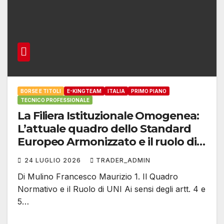
BORSE E TITOLI
E-KINGTEAM
ITALIA
PRIMO PIANO
TECNICO PROFESSIONALE
La Filiera Istituzionale Omogenea:
L’attuale quadro dello Standard
Europeo Armonizzato e il ruolo di
E-Kingteam International
24 LUGLIO 2026
TRADER_ADMIN
Di Mulino Francesco Maurizio 1. Il Quadro
Normativo e il Ruolo di UNI Ai sensi degli artt. 4 e
5…