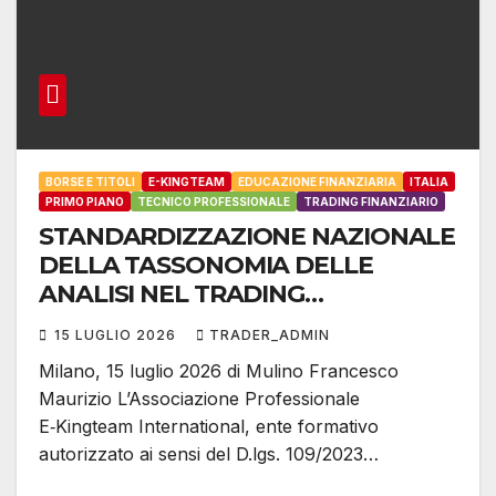
BORSE E TITOLI
E-KINGTEAM
EDUCAZIONE FINANZIARIA
ITALIA
PRIMO PIANO
TECNICO PROFESSIONALE
TRADING FINANZIARIO
STANDARDIZZAZIONE NAZIONALE
DELLA TASSONOMIA DELLE
ANALISI NEL TRADING
FINANZIARIO MODERNO
15 LUGLIO 2026
TRADER_ADMIN
Milano, 15 luglio 2026 di Mulino Francesco
Maurizio L’Associazione Professionale
E‑Kingteam International, ente formativo
autorizzato ai sensi del D.lgs. 109/2023…