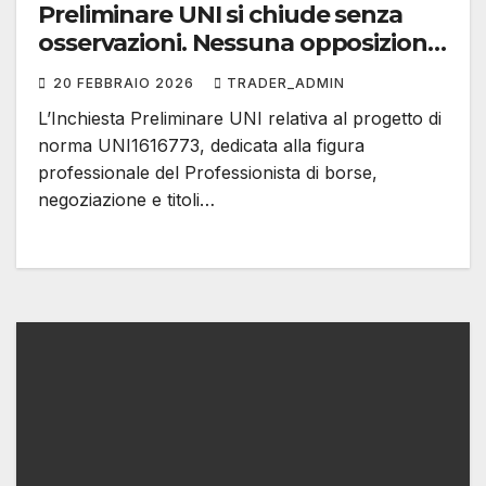
Preliminare UNI si chiude senza
osservazioni. Nessuna opposizione
da istituzioni, autorità o privati
20 FEBBRAIO 2026
TRADER_ADMIN
L’Inchiesta Preliminare UNI relativa al progetto di
norma UNI1616773, dedicata alla figura
professionale del Professionista di borse,
negoziazione e titoli…