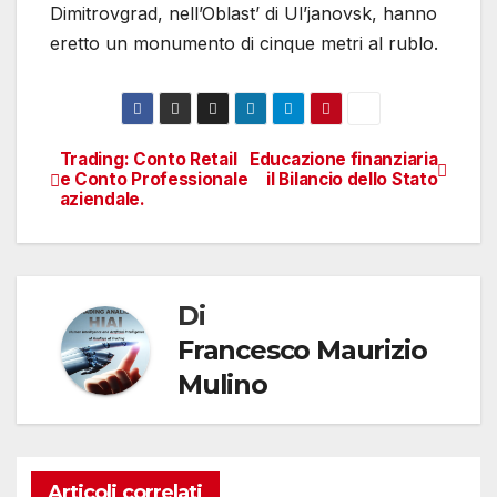
Dimitrovgrad, nell’Oblast’ di Ul’janovsk, hanno
eretto un monumento di cinque metri al rublo.
Trading: Conto Retail
Educazione finanziaria
Navigazione
e Conto Professionale
il Bilancio dello Stato
aziendale.
articoli
Di
Francesco Maurizio
Mulino
Articoli correlati