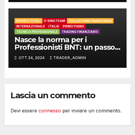
Negoziazione e Titoli
BORSE E TITOLI
E-KINGTEAM
EDUCAZIONE FINANZIARIA
INTERNAZIONALE
ITALIA
PRIMO PIANO
TECNICO PROFESSIONALE
TRADING FINANZIARIO
Nasce la norma per i
Professionisti BNT: un passo
avanti per la
OTT 24, 2024
TRADER_ADMIN
professionalizzazione del
settore finanziario
Lascia un commento
Devi essere
connesso
per inviare un commento.