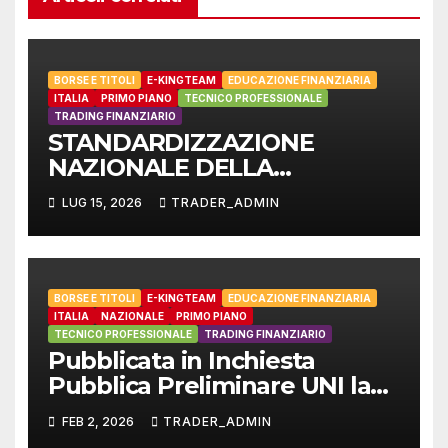
BORSE E TITOLI
E-KINGTEAM
EDUCAZIONE FINANZIARIA
ITALIA
PRIMO PIANO
TECNICO PROFESSIONALE
TRADING FINANZIARIO
STANDARDIZZAZIONE
NAZIONALE DELLA
TASSONOMIA DELLE ANALISI
LUG 15, 2026
TRADER_ADMIN
NEL TRADING FINANZIARIO
MODERNO
BORSE E TITOLI
E-KINGTEAM
EDUCAZIONE FINANZIARIA
ITALIA
NAZIONALE
PRIMO PIANO
TECNICO PROFESSIONALE
TRADING FINANZIARIO
Pubblicata in Inchiesta
Pubblica Preliminare UNI la
norma tecnica sul
FEB 2, 2026
TRADER_ADMIN
Professionista di Borse,