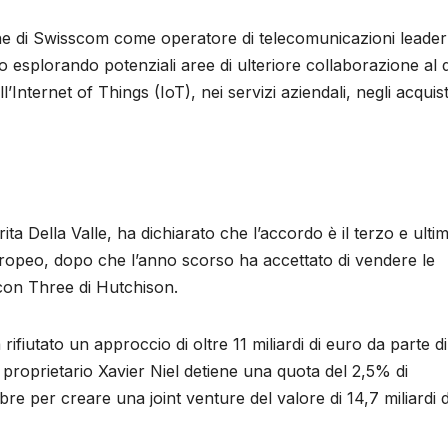
ne di Swisscom come operatore di telecomunicazioni leader
splorando potenziali aree di ulteriore collaborazione al d
’Internet of Things (IoT), nei servizi aziendali, negli acquist
a Della Valle, ha dichiarato che l’accordo è il terzo e ulti
uropeo, dopo che l’anno scorso ha accettato di vendere le
a con Three di Hutchison.
iutato un approccio di oltre 11 miliardi di euro da parte di 
 cui proprietario Xavier Niel detiene una quota del 2,5% di
 per creare una joint venture del valore di 14,7 miliardi d