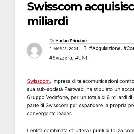
Swisscom acquisisce
miliardi
Di
Harlan Principe
#Acquisizione
,
#Co
MAR 15, 2024
#Svizzera
,
#UNI
Swisscom
, impresa di telecomunicazioni control
sua sub-società Fastweb, ha stipulato un accor
Gruppo Vodafone, per un totale di 8 miliardi di
parte di Swisscom per espandere la propria pr
convergente leader.
L’entità combinata sfrutterà i punti di forza c