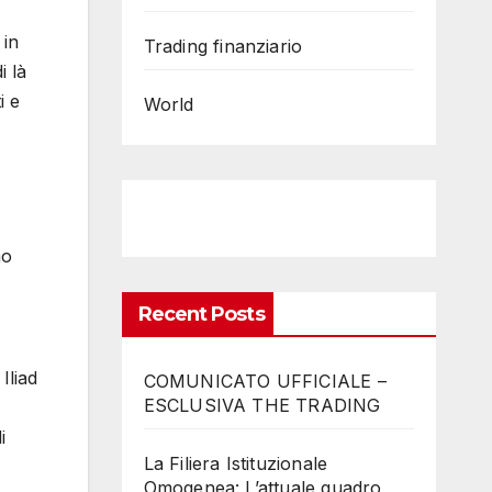
 in
Trading finanziario
i là
i e
World
mo
Recent Posts
Iliad
COMUNICATO UFFICIALE –
ESCLUSIVA THE TRADING
i
La Filiera Istituzionale
Omogenea: L’attuale quadro