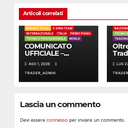
Articoli correlati
BORSE E 
BORSE E TITOLI
E-KINGTEAM
NAZION
INTERNAZIONALE
ITALIA
PRIMO PIANO
TECNICO
TECNICO PROFESSIONALE
WORLD
TRADING
COMUNICATO
Oltr
UFFICIALE –
Trad
ESCLUSIVA THE
PIV 
AGO 1, 2026
LUG 2
TRADING
sono
trad
TRADER_ADMIN
TRADE
Lascia un commento
Devi essere
connesso
per inviare un commento.