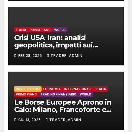
ITALIA
PRIMO PIANO
WORLD
Crisi USA–Iran: analisi
geopolitica, impatti sui
mercati e riflessi sull’Italia
FEB 28, 2026
TRADER_ADMIN
BORSE E TITOLI
ECONOMIA
INTERNAZIONALE
ITALIA
PRIMO PIANO
TRADING FINANZIARIO
WORLD
Le Borse Europee Aprono in
Calo: Milano, Francoforte e
Parigi in Rosso
GIU 13, 2025
TRADER_ADMIN