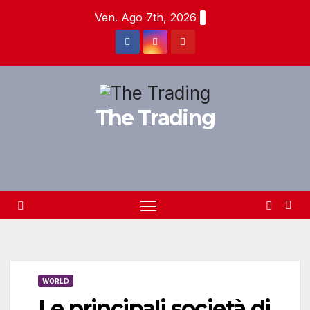
Salta
Ven. Ago 7th, 2026
al
contenuto
The Trading
WORLD
Le principali società di