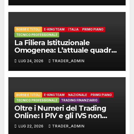
BORSE E TITOLI
E-KINGTEAM
ITALIA
PRIMO PIANO
TECNICO PROFESSIONALE
La Filiera Istituzionale
Omogenea: L’attuale quadro
dello Standard Europeo
LUG 24, 2026
TRADER_ADMIN
Armonizzato e il ruolo di E-
Kingteam International
BORSE E TITOLI
E-KINGTEAM
NAZIONALE
PRIMO PIANO
TECNICO PROFESSIONALE
TRADING FINANZIARIO
Oltre i Numeri del Trading
Online: I PIV e gli IVS non
sono applicabili al trading
LUG 22, 2026
TRADER_ADMIN
finanziario