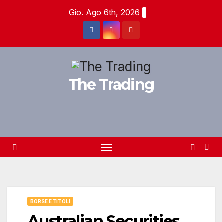
Salta
Gio. Ago 6th, 2026
al
contenuto
The Trading
BORSE E TITOLI
Australian Securities