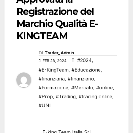
Registrazione del
Marchio Qualità E-
KINGTEAM
Di
Trader_Admin
#2024
,
FEB 28, 2024
#E-KingTeam
,
#Educazione
,
#finanziaria
,
#finanziario
,
#Formazione
,
#Mercato
,
#online
,
#Prop
,
#Trading
,
#trading online
,
#UNI
E-king Team Italia Srl