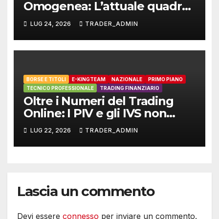
Omogenea: L’attuale quadro
dello Standard Europeo
LUG 24, 2026
TRADER_ADMIN
Armonizzato e il ruolo di E-
Kingteam International
BORSE E TITOLI
E-KINGTEAM
NAZIONALE
PRIMO PIANO
TECNICO PROFESSIONALE
TRADING FINANZIARIO
Oltre i Numeri del Trading
Online: I PIV e gli IVS non
sono applicabili al trading
LUG 22, 2026
TRADER_ADMIN
finanziario
Lascia un commento
Devi essere
connesso
per inviare un commento.