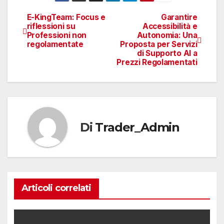
E-KingTeam: Focus e
Garantire
Navigazione
riflessioni su
Accessibilità e
Professioni non
Autonomia: Una
articoli
regolamentate
Proposta per Servizi
di Supporto AI a
Prezzi Regolamentati
Di
Trader_Admin
Articoli correlati