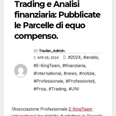
Trading e Analisi
finanziaria: Pubblicate
le Parcelle di equo
compenso.
Di
Trader_Admin
#2024
,
#analisi
,
APR 26, 2024
#E-KingTeam
,
#finanziaria
,
#International
,
#news
,
#notizie
,
#Professionale
,
#Professionisti
,
#Prop
,
#Trading
,
#UNI
l’Associazione Professionale
E-KingTeam
International
ha stabilito di adottare le
Parcelle