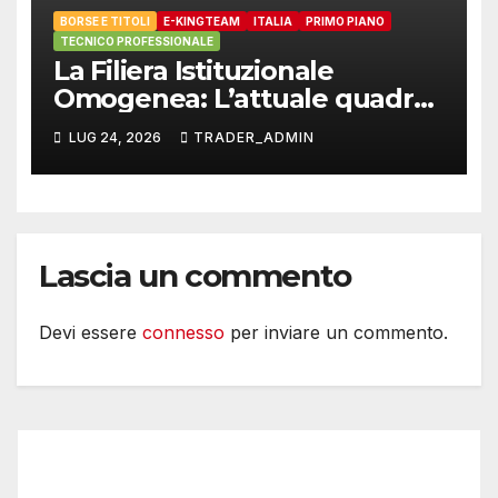
BORSE E TITOLI
E-KINGTEAM
ITALIA
PRIMO PIANO
TECNICO PROFESSIONALE
La Filiera Istituzionale
Omogenea: L’attuale quadro
dello Standard Europeo
LUG 24, 2026
TRADER_ADMIN
Armonizzato e il ruolo di E-
Kingteam International
Lascia un commento
Devi essere
connesso
per inviare un commento.