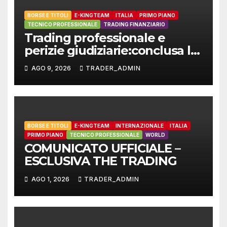
BORSE E TITOLI
E-KINGTEAM
ITALIA
PRIMO PIANO
TECNICO PROFESSIONALE
TRADING FINANZIARIO
Trading professionale e
perizie giudiziarie:conclusa la
votazione per l’Inchiesta
AGO 9, 2026
TRADER_ADMIN
Pubblica Finale della nuova
norma tecnica UNI per i
ProfessionistiBNT
BORSE E TITOLI
E-KINGTEAM
INTERNAZIONALE
ITALIA
PRIMO PIANO
TECNICO PROFESSIONALE
WORLD
COMUNICATO UFFICIALE –
ESCLUSIVA THE TRADING
AGO 1, 2026
TRADER_ADMIN