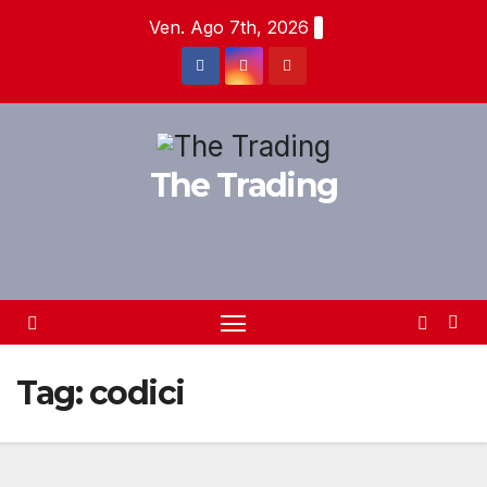
Salta
Ven. Ago 7th, 2026
al
contenuto
The Trading
Tag:
codici