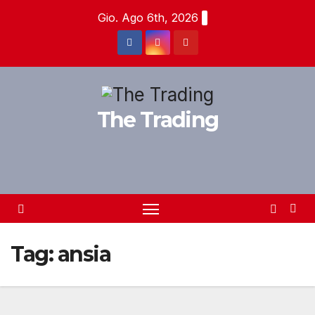
Salta
Gio. Ago 6th, 2026
al
contenuto
The Trading
Tag:
ansia