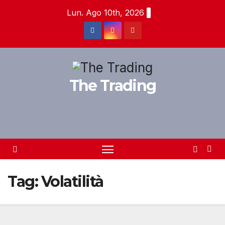
Salta
Lun. Ago 10th, 2026
al
contenuto
The Trading
Tag:
Volatilità