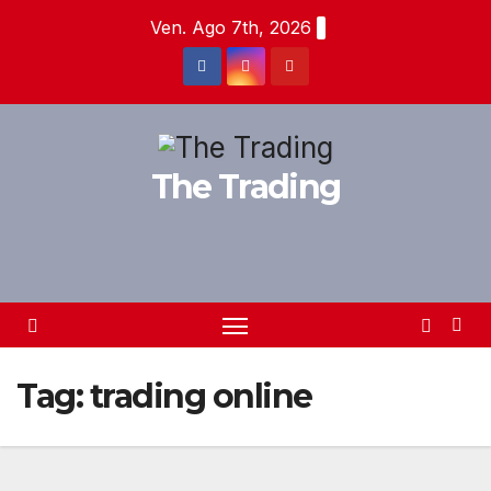
Salta
Ven. Ago 7th, 2026
al
contenuto
The Trading
Tag:
trading online