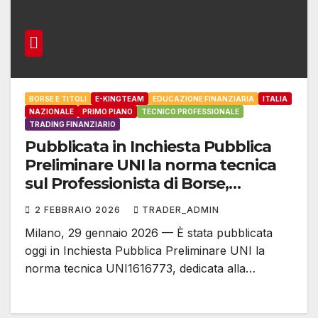
BORSE E TITOLI
E-KINGTEAM
EDUCAZIONE FINANZIARIA
ITALIA
NAZIONALE
PRIMO PIANO
TECNICO PROFESSIONALE
TRADING FINANZIARIO
Pubblicata in Inchiesta Pubblica
Preliminare UNI la norma tecnica
sul Professionista di Borse,
Negoziazione e Titoli
2 FEBBRAIO 2026
TRADER_ADMIN
Milano, 29 gennaio 2026 — È stata pubblicata
oggi in Inchiesta Pubblica Preliminare UNI la
norma tecnica UNI1616773, dedicata alla…