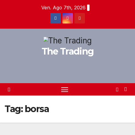
Salta
Ven. Ago 7th, 2026
al
contenuto
The Trading
Tag:
borsa