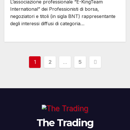
L’associazione professionale “E-KingTeam
International” dei Professionisti di borsa,
negoziatori e titoli (in sigla BNT) rappresentante
degli interessi diffusi di categoria…
Paginazione
1
2
…
5
degli
articoli
The Trading